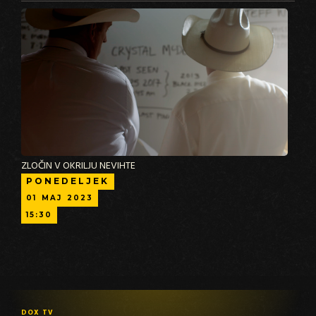
ZLOČIN V OKRILJU NEVIHTE
PONEDELJEK
01
MAJ
2023
15:30
DOX TV