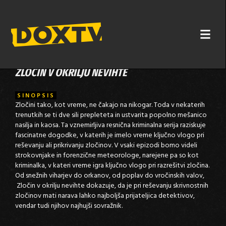
ZLOČIN V OKRILJU NEVIHTE
SINOPSIS
Zločini tako, kot vreme, ne čakajo na nikogar. Toda v nekaterih
trenutkih se ti dve sili prepleteta in ustvarita popolno mešanico
nasilja in kaosa. Ta vznemirljiva resnična kriminalna serija raziskuje
fascinatne dogodke, v katerih je imelo vreme ključno vlogo pri
reševanju ali prikrivanju zločinov. V vsaki epizodi bomo videli
strokovnjake in forenzične meteorologe, narejene pa so kot
kriminalka, v kateri vreme igra ključno vlogo pri razrešitvi zločina.
Od snežnih viharjev do orkanov, od poplav do vročinskih valov,
Zločin v okrilju nevihte dokazuje, da je pri reševanju skrivnostnih
zločinov mati narava lahko najboljša prijateljica detektivov,
vendar tudi njihov najhujši sovražnik.