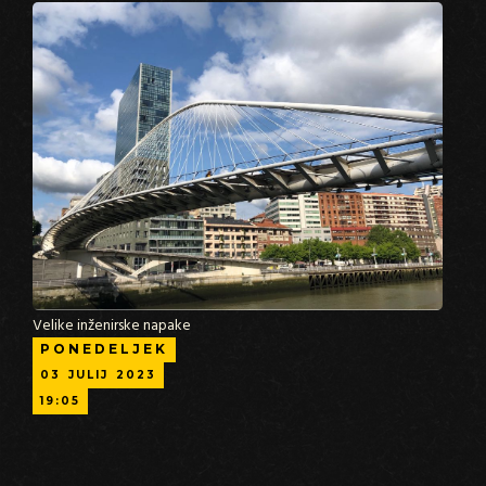
Velike inženirske napake
PONEDELJEK
03
JULIJ
2023
19:05