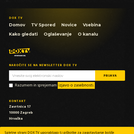
DOX TV
Domov
TV Spored
Novice
Vsebina
Kako gledati
Oglaševanje
O kanalu
NAROČITE SE NA NEWSLETTER DOX TV
Razumem in sprejemam
izjavo o zasebnosti.
KONTAKT
Zavrtnica 17
10000 Zagreb
Hrvaška
EMAIL
Spletne strani DOX TV uporabljajo t.i piškotke za zagotavljanje boljše