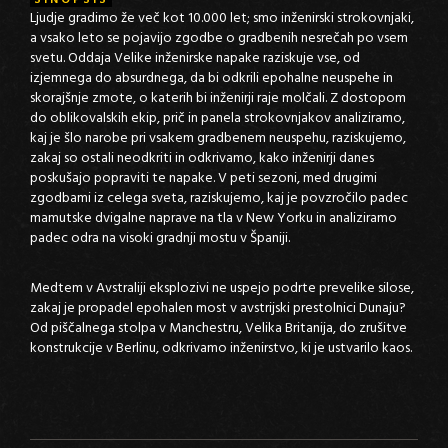
SINOPSIS
Ljudje gradimo že več kot 10.000 let; smo inženirski strokovnjaki,
a vsako leto se pojavijo zgodbe o gradbenih nesrečah po vsem
svetu. Oddaja Velike inženirske napake raziskuje vse, od
izjemnega do absurdnega, da bi odkrili epohalne neuspehe in
skorajšnje zmote, o katerih bi inženirji raje molčali. Z dostopom
do oblikovalskih ekip, prič in panela strokovnjakov analiziramo,
kaj je šlo narobe pri vsakem gradbenem neuspehu, raziskujemo,
zakaj so ostali neodkriti in odkrivamo, kako inženirji danes
poskušajo popraviti te napake. V peti sezoni, med drugimi
zgodbami iz celega sveta, raziskujemo, kaj je povzročilo padec
mamutske dvigalne naprave na tla v New Yorku in analiziramo
padec odra na visoki gradnji mostu v Španiji.
Medtem v Avstraliji eksplozivi ne uspejo podrte prevelike silose,
zakaj je propadel epohalen most v avstrijski prestolnici Dunaju?
Od piščalnega stolpa v Manchestru, Velika Britanija, do zrušitve
konstrukcije v Berlinu, odkrivamo inženirstvo, ki je ustvarilo kaos.