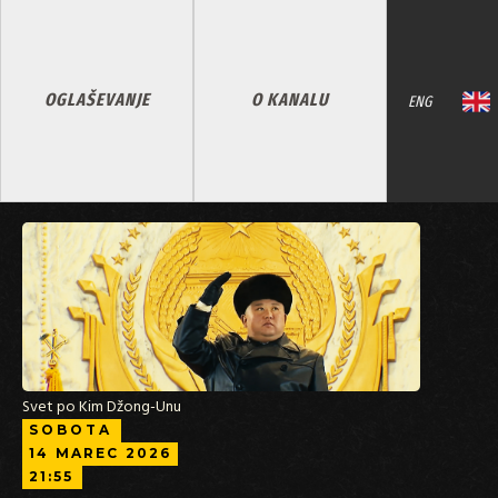
OGLAŠEVANJE
O KANALU
ENG
Svet po Kim Džong-Unu
SOBOTA
14
MAREC
2026
21:55