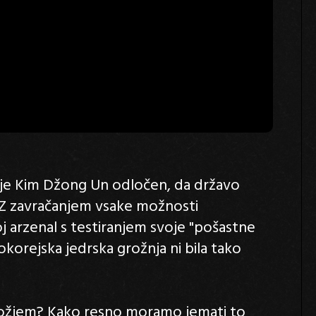
e je Kim Džong Un odločen, da državo
. Z zavračanjem vsake možnosti
j arzenal s testiranjem svoje "pošastne
okorejska jedrska grožnja ni bila tako
rožjem? Kako resno moramo jemati to