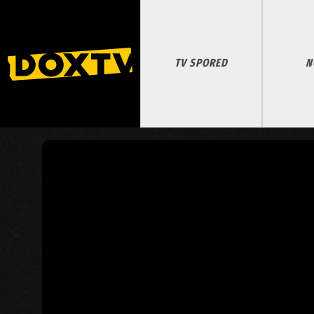
TV SPORED
N
SVET PO KIM DŽONG-UNU