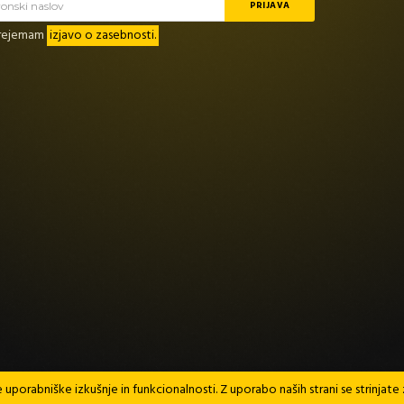
prejemam
izjavo o zasebnosti.
 uporabniške izkušnje in funkcionalnosti. Z uporabo naših strani se strinja