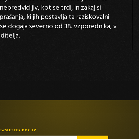
redvidljiv, kot se trdi, in zakaj si
ašanja, ki jih postavlja ta raziskovalni
e dogaja severno od 38. vzporednika, v
itelja.
NEWSLETTER DOX TV