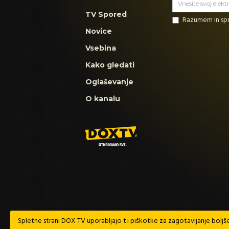
TV Spored
Razumem in s
Novice
Vsebina
Kako gledati
Oglaševanje
O kanalu
Spletne strani DOX TV uporabljajo t.i piškotke za zagotavljanje boljše