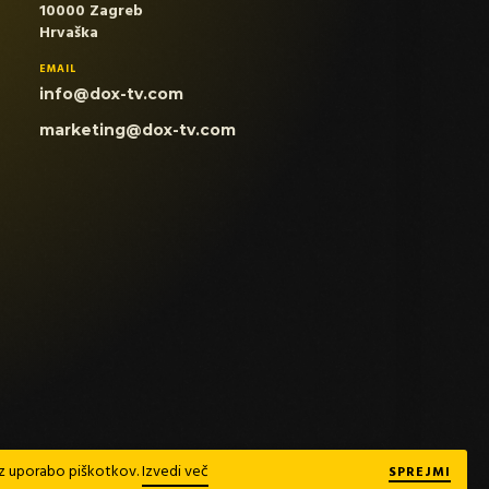
10000 Zagreb
Hrvaška
EMAIL
info@dox-tv.com
marketing@dox-tv.com
te z uporabo piškotkov.
Izvedi več
SPREJMI