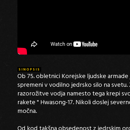
SINOPSIS
Ob 75. obletnici Korejske ljudske armad
spremeni v vodilno jedrsko silo na svetu
razorožitve vodja namesto tega krepi svo
rakete " Hwasong-17. Nikoli doslej severn
močna.
Od kod takšna obsedenost z jedrskim o