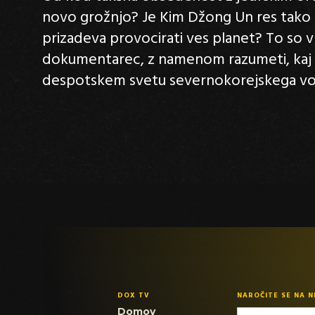
novo grožnjo? Je Kim Džong Un res tako nep
prizadeva provocirati ves planet? To so vpr
dokumentarec, z namenom razumeti, kaj s
despotskem svetu severnokorejskega vod
DOX TV
NAROČITE SE NA 
Domov