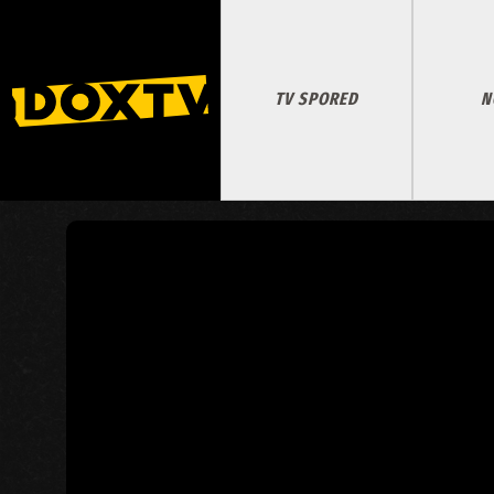
TV SPORED
N
OPICA NA PALICI: UMOR, 