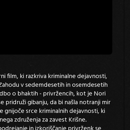
 film, ki razkriva kriminalne dejavnosti,
na Zahodu v sedemdesetih in osemdesetih
dbo o bhaktih - privržencih, kot je Nori
 pridruži gibanju, da bi našla notranji mir
 gnijoče srce kriminalnih dejavnosti, ki
ega združenja za zavest Krišne.
odrejanje in izkoriščanje privrženk se