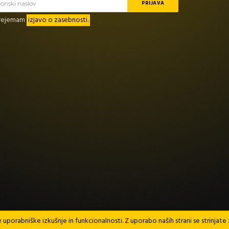
prejemam
izjavo o zasebnosti.
 uporabniške izkušnje in funkcionalnosti. Z uporabo naših strani se strinja