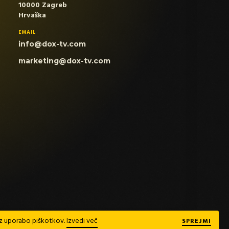
10000 Zagreb
Hrvaška
EMAIL
info@dox-tv.com
marketing@dox-tv.com
te z uporabo piškotkov.
Izvedi več
SPREJMI