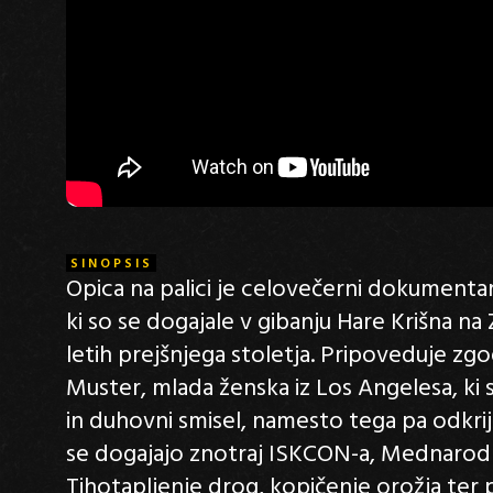
SINOPSIS
Opica na palici je celovečerni dokumentarni
ki so se dogajale v gibanju Hare Krišna 
letih prejšnjega stoletja. Pripoveduje zgo
Muster, mlada ženska iz Los Angelesa, ki se
in duhovni smisel, namesto tega pa odkrije
se dogajajo znotraj ISKCON-a, Mednarodn
Tihotapljenje drog, kopičenje orožja ter p