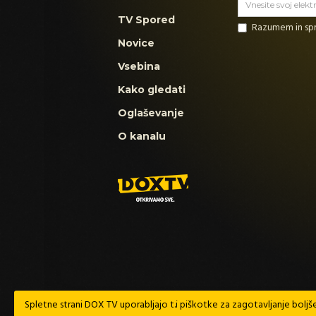
TV Spored
Razumem in s
Novice
Vsebina
Kako gledati
Oglaševanje
O kanalu
Spletne strani DOX TV uporabljajo t.i piškotke za zagotavljanje boljše