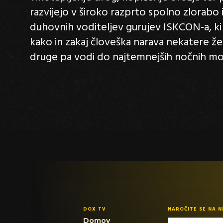
razvijejo v široko razprto spolno zlorab
duhovnih voditeljev gurujev ISKCON-a, ki v
kako in zakaj človeška narava nekatere že
druge pa vodi do najtemnejših nočnih mo
DOX TV
NAROČITE SE NA 
Domov