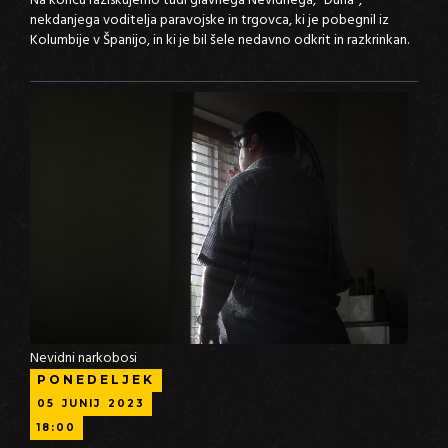
Na koncu raziskujemo tudi glavnega Nevidnega, "Duha",
nekdanjega voditelja paravojske in trgovca, ki je pobegnil iz
Kolumbije v Španijo, in ki je bil šele nedavno odkrit in razkrinkan.
Nevidni narkobosi
PONEDELJEK
05
JUNIJ
2023
18:00