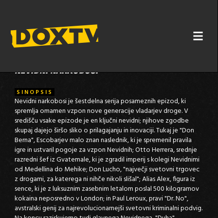
NEVIDNI NARKOBOSI
SINOPSIS
Nevidni narkobosi je šestdelna serija posameznih epizod, ki
spremlja omamen vzpon nove generacije vladarjev droge. V
središču vsake epizode je en ključni nevidni; njihove zgodbe
skupaj dajejo širšo sliko o prilagajanju in inovaciji. Tukaj je "Don
Berna", Escobarjev malo znan naslednik, ki je spremenil pravila
igre in ustvaril pogoje za vzpon Nevidnih; Otto Herrera, srednje
razredni šef iz Gvatemale, ki je zgradil imperij s kolegi Nevidnimi
od Medellina do Mehike; Don Lucho, "največji svetovni trgovec
z drogami, za katerega ni nihče nikoli slišal"; Alias Alex, figura iz
sence, ki je z luksuznim zasebnim letalom poslal 500 kilogramov
kokaina neposredno v London; in Paul Leroux, pravi "Dr. No",
avstralski genij za najrevolucionarnejši svetovni kriminalni podvig.