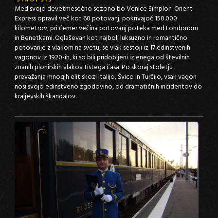
SINOPSIS
Med svojo devetmesečno sezono bo Venice Simplon-Orient-
Express opravil več kot 60 potovanj, pokrivajoč 150.000
kilometrov, pri čemer večina potovanj poteka med Londonom
in Benetkami. Oglaševan kot najbolj luksuzno in romantično
potovanje z vlakom na svetu, se vlak sestoji iz 17 edinstvenih
vagonov iz 1920-ih, ki so bili pridobljeni iz enega od številnih
znanih pionirskih vlakov tistega časa. Po skoraj stoletju
prevažanja mnogih elit skozi Italijo, Švico in Turčijo, vsak vagon
nosi svojo edinstveno zgodovino, od dramatičnih incidentov do
kraljevskih škandalov.