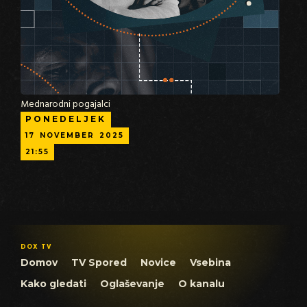
Mednarodni pogajalci
PONEDELJEK
17
NOVEMBER
2025
21:55
DOX TV
Domov
TV Spored
Novice
Vsebina
Kako gledati
Oglaševanje
O kanalu