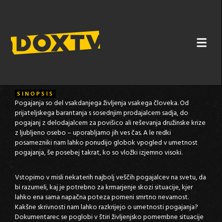
MEDNARODNI POGAJALCI
SINOPSIS
Pogajanja so del vsakdanjega življenja vsakega človeka. Od
prijateljskega barantanja s sosednjim prodajalcem sadja, do
pogajanj z delodajalcem za povišico ali reševanja družinske krize
z ljubljeno osebo – uporabljamo jih ves čas. A le redki
posamezniki nam lahko ponudijo globok vpogled v umetnost
pogajanja, še posebej takrat, ko so vložki izjemno visoki.
Vstopimo v misli nekaterih najbolj veščih pogajalcev na svetu, da
bi razumeli, kaj je potrebno za krmarjenje skozi situacije, kjer
lahko ena sama napačna poteza pomeni smrtno nevarnost.
Kakšne skrivnosti nam lahko razkrijejo o umetnosti pogajanja?
Dokumentarec se poglobi v štiri življenjsko pomembne situacije