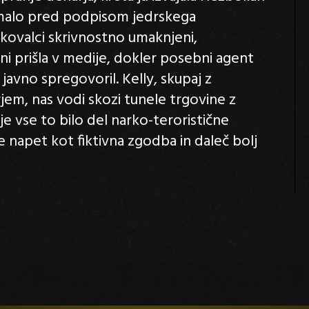
, malo pred podpisom jedrskega
skovalci skrivnostno umaknjeni,
 ni prišla v medije, dokler posebni agent
 javno spregovoril. Kelly, skupaj z
jem, nas vodi skozi tunele trgovine z
e vse to bilo del narko-teroristične
e napet kot fiktivna zgodba in daleč bolj