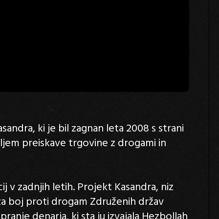
ndra, ki je bil zagnan leta 2008 s strani
ljem preiskave trgovine z drogami in
j v zadnjih letih. Projekt Kasandra, niz
 za boj proti drogam Združenih držav
pranje denarja, ki sta ju izvajala Hezbollah