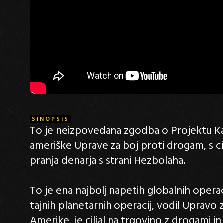
SINOPSIS
To je neizpovedana zgodba o Projektu Kasa
ameriške Uprave za boj proti drogam, s ci
pranja denarja s strani Hezbolaha.
To je ena najbolj napetih globalnih operaci
tajnih planetarnih operacij, vodil Upravo
Amerike, je ciljal na trgovino z drogami in 