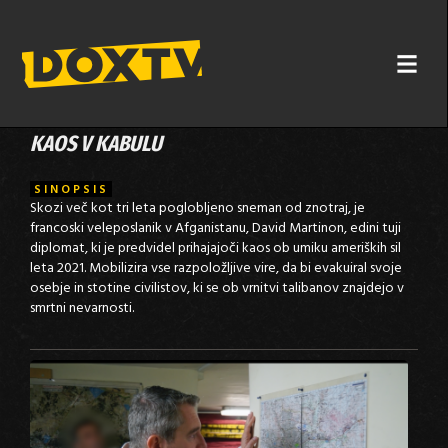
KAOS V KABULU
SINOPSIS
Skozi več kot tri leta poglobljeno sneman od znotraj, je
francoski veleposlanik v Afganistanu, David Martinon, edini tuji
diplomat, ki je predvidel prihajajoči kaos ob umiku ameriških sil
leta 2021. Mobilizira vse razpoložljive vire, da bi evakuiral svoje
osebje in stotine civilistov, ki se ob vrnitvi talibanov znajdejo v
smrtni nevarnosti.