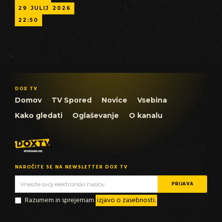
29
JULIJ
2026
22:50
DOX TV
Domov
TV Spored
Novice
Vsebina
Kako gledati
Oglaševanje
O kanalu
NAROČITE SE NA NEWSLETTER DOX TV
Razumem in sprejemam
izjavo o zasebnosti.