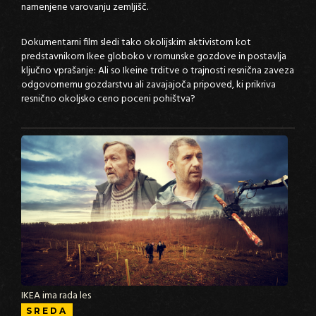
namenjene varovanju zemljišč.
Dokumentarni film sledi tako okolijskim aktivistom kot
predstavnikom Ikee globoko v romunske gozdove in postavlja
ključno vprašanje: Ali so Ikeine trditve o trajnosti resnična zaveza
odgovornemu gozdarstvu ali zavajajoča pripoved, ki prikriva
resnično okoljsko ceno poceni pohištva?
IKEA ima rada les
SREDA