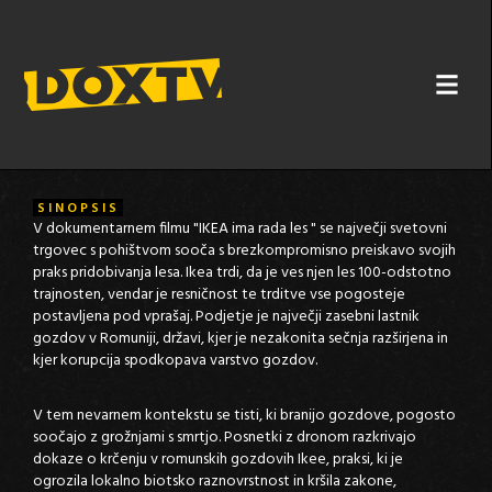
IKEA IMA RADA LES
SINOPSIS
V dokumentarnem filmu "IKEA ima rada les " se največji svetovni
trgovec s pohištvom sooča s brezkompromisno preiskavo svojih
praks pridobivanja lesa. Ikea trdi, da je ves njen les 100-odstotno
trajnosten, vendar je resničnost te trditve vse pogosteje
postavljena pod vprašaj. Podjetje je največji zasebni lastnik
gozdov v Romuniji, državi, kjer je nezakonita sečnja razširjena in
kjer korupcija spodkopava varstvo gozdov.
V tem nevarnem kontekstu se tisti, ki branijo gozdove, pogosto
soočajo z grožnjami s smrtjo. Posnetki z dronom razkrivajo
dokaze o krčenju v romunskih gozdovih Ikee, praksi, ki je
ogrozila lokalno biotsko raznovrstnost in kršila zakone,