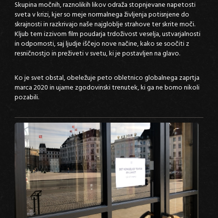
Skupina močnih, raznolikih likov odraža stopnjevane napetosti
sveta v krizi, kjer so meje normalnega življenja potisnjene do
skrajnosti in razkrivajo naše najgloblje strahove ter skrite moči.
Kljub tem izzivom film poudarja trdoživost veselja, ustvarjalnosti
in odpornosti, saj ljudje iščejo nove načine, kako se soočiti z
resničnostjo in preživeti v svetu, ki je postavljen na glavo.
Ko je svet obstal, obeležuje peto obletnico globalnega zaprtja
marca 2020 in ujame zgodovinski trenutek, ki ga ne bomo nikoli
pozabili.