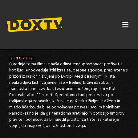
DNEVI, KO SE JE SVET USTAVIL
SINOPSIS
Osrednja tema filma je naša edinstvena sposobnost preživetja
kot ljudi. Pripoveduje štiri izrazite, osebne zgodbe, prepletene s
prizori iz različnih življenj po Evropi. Med osrednjimi liki sta
neukrotljiva lastnica javne hiše v Berlinu, ki živi na robu, in
francoska farmacevtka s tesnobnim možem, rojenim v Pol
Potovih taboriščih smrti. Spremljamo tudi pretresljivo pot
italijanskega zdravnika, ki žrtvuje družinsko življenje z ženo in
mlado hčerko, da bi se popolnoma posvetil svojim bolnikom.
Paradoksalno je, da ga nenadoma aretirajo in obtožijo umorov
prav teh bolnikov, da bi naredil prostor za tiste, za katere je
verjel, da imajo večjo možnost preživetja.