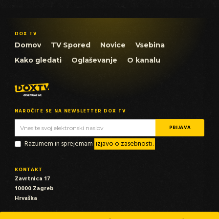
DOX TV
Domov
TV Spored
Novice
Vsebina
Kako gledati
Oglaševanje
O kanalu
NAROČITE SE NA NEWSLETTER DOX TV
Razumem in sprejemam
izjavo o zasebnosti.
KONTAKT
Zavrtnica 17
10000 Zagreb
Hrvaška
EMAIL