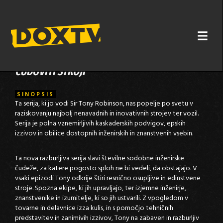
ČUDOVITI STROJI
SINOPSIS
Ta serija, ki jo vodi Sir Tony Robinson, nas popelje po svetu v
raziskovanju najbolj nenavadnih in inovativnih strojev ter vozil.
Serija je polna vznemirljivih kaskaderskih podvigov, epskih
izzivov in obilice dostopnih inženirskih in znanstvenih vsebin.
Ta nova razburljiva serija slavi številne sodobne inženirske
čudeže, za katere pogosto sploh ne bi vedeli, da obstajajo. V
vsaki epizodi Tony odkrije štiri resnično osupljive in edinstvene
stroje. Spozna ekipe, ki jih upravljajo, ter izjemne inženirje,
znanstvenike in izumitelje, ki so jih ustvarili. Z vpogledom v
tovarne in delavnice izza kulis, in s pomočjo tehničnih
predstavitev in zanimivih izzivov, Tony na zabaven in razburljiv