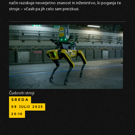
način raziskuje neverjetno znanost in inženirstvo, ki poganja te
stroje – včasih pa jih celo sam preizkusi.
Čudoviti stroji
SREDA
09
JULIJ
2025
20:10