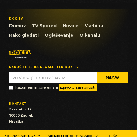
DOX TV
Domov
TV Spored
Novice
Vsebina
Kako gledati
Oglaševanje
O kanalu
NAROČITE SE NA NEWSLETTER DOX TV
Razumem in sprejemam
izjavo o zasebnosti.
KONTAKT
Zavrtnica 17
10000 Zagreb
Hrvaška
EMAIL
Spletne strani DOX TV uporabljajo t.i piškotke za zagotavljanje boljše