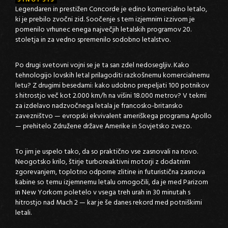
SINOPSIS
Legendaren in prestižen Concorde je edino komercialno letalo,
ki je prebilo zvočni zid. Soočenje s tem izjemnim izzivom je
pomenilo vrhunec enega največjih letalskih programov 20.
stoletja in za vedno spremenilo sodobno letalstvo.
Po drugi svetovni vojni se je ta san zdel nedosegljiv. Kako
tehnologijo lovskih letal prilagoditi razkošnemu komercialnemu
letu? Z drugimi besedami: kako udobno prepeljati 100 potnikov
s hitrostjo več kot 2.000 km/h na višini 18.000 metrov? V tekmi
za izdelavo nadzvočnega letala je francosko-britansko
zavezništvo — evropski ekvivalent ameriškega programa Apollo
— prehitelo Združene države Amerike in Sovjetsko zvezo.
To jim je uspelo tako, da so praktično vse zasnovali na novo.
Neogotsko krilo, štirje turboreaktivni motorji z dodatnim
zgorevanjem, toplotno odporne zlitine in futuristična zasnova
kabine so temu izjemnemu letalu omogočili, da je med Parizom
in New Yorkom poletelo v vsega treh urah in 30 minutah s
hitrostjo nad Mach 2 — kar je še danes rekord med potniškimi
letali.