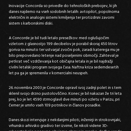
Inovacije Concorda so privedle do tehnoloških prebojev, ki jih
danes najdemo na vseh sodobnih letalih: avtopilot, popolnoma
električni in analogni sistemi krmiljenja ter protizdrsni zavorni
sistem s karbonskimi diski.
A Concorde je bil tudi letalo presežkov: med oglušujočim
vzletom z glasnostjo 199 decibelov je porabil skoraj 450 litrov
goriva na minuto ter ustvarjal zvočni pok, zaradi katerega mu je
bilo prepovedano letenje nad poseljenimi območji. Zahteval je
petkrat več vzdrževanja kot običajna letala in je bil najdražji
civilni letalski program svojega časa. Naftna kriza sedemdesetih
let pa ga je spremenila v komercialni neuspeh.
26. novembra 2003 je Concorde opravil svoj zadnji polet in s tem
sklenil svojo drzno pustolovščino. Konec je bil nakazan že tri leta
prej, ko je let 4590 strmoglavil dve minuti po vzletu v Parizu, pri
čemer je umrlo vseh 109 potnikov in članov posadke.
Danes skozi intervjuje z nekdanjimi piloti, inženirji in strokovnjaki,
vrhunsko arhivsko gradivo ter izvirne, še nikoli videne 3D-