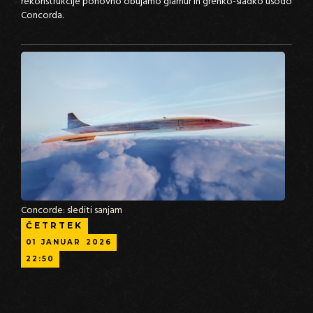
rekonstrukcije ponovno obujamo glamur in grenko-sladko usodo
Concorda.
Concorde: slediti sanjam
ČETRTEK
01
JANUAR
2026
22:50