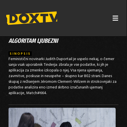
ALGORITAM LJUBEZNI
SINOPSIS
Feministični novinarki Judith Duportail je uspelo nekaj, o čemer
sanja vsak uporabnik Tinderja: zbrala je vse podatke, ki jih je
aplikacija za zmenke izkopala o njej. Vsa njena ujemanja,
zavrnitve, poskuse in neuspehe – skupno kar 802 strani. Danes
skupaj z režiserjem Jéromom Clement-Wilzem in strokovnjaki za
podatke analizira eno izmed skrbno izračunanih ujemanj
aplikacije, Match#664.