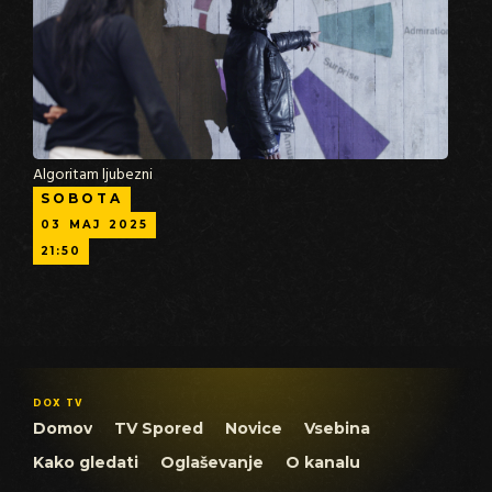
Algoritam ljubezni
SOBOTA
03
MAJ
2025
21:50
DOX TV
Domov
TV Spored
Novice
Vsebina
Kako gledati
Oglaševanje
O kanalu